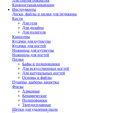
Для снятия покрытия
Кровоостанавливающие
Инструменты
Диски, файлы и пилки для педикюра
Кисти
Для геля
Для дизайна
Для полигеля
Книпсеры
Кусачки для кутикулы
Кусачки для ногтей
Ножницы для кутикулы
Ножницы для ногтей
Пилки
Бафы и полировщики
Для искусственных ногтей
Для натуральных ногтей
Основы и файлы
Пушеры, шаберы, кюретки
Фрезы
Алмазные
Керамические
Полировщики
Твердосплавные
Щетки для удаления пыли