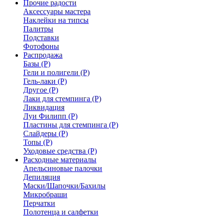
Прочие радости
Аксессуары мастера
Наклейки на типсы
Палитры
Подставки
Фотофоны
Распродажа
Базы (Р)
Гели и полигели (Р)
Гель-лаки (Р)
Другое (Р)
Лаки для стемпинга (Р)
Ликвидация
Луи Филипп (Р)
Пластины для стемпинга (Р)
Слайдеры (Р)
Топы (Р)
Уходовые средства (Р)
Расходные материалы
Апельсиновые палочки
Депиляция
Маски/Шапочки/Бахилы
Микробраши
Перчатки
Полотенца и салфетки