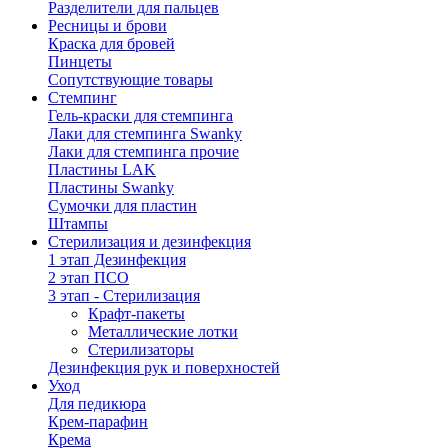
Разделители для пальцев
Ресницы и брови
Краска для бровей
Пинцеты
Сопутствующие товары
Стемпинг
Гель-краски для стемпинга
Лаки для стемпинга Swanky
Лаки для стемпинга прочие
Пластины LAK
Пластины Swanky
Сумочки для пластин
Штампы
Стерилизация и дезинфекция
1 этап Дезинфекция
2 этап ПСО
3 этап - Стерилизация
Крафт-пакеты
Металлические лотки
Стерилизаторы
Дезинфекция рук и поверхностей
Уход
Для педикюра
Крем-парафин
Крема