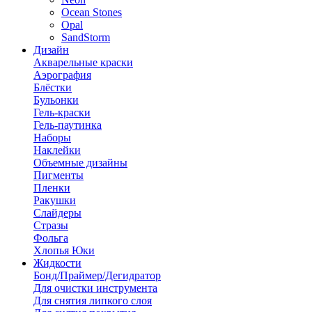
Ocean Stones
Opal
SandStorm
Дизайн
Акварельные краски
Аэрография
Блёстки
Бульонки
Гель-краски
Гель-паутинка
Наборы
Наклейки
Объемные дизайны
Пигменты
Пленки
Ракушки
Слайдеры
Стразы
Фольга
Хлопья Юки
Жидкости
Бонд/Праймер/Дегидратор
Для очистки инструмента
Для снятия липкого слоя