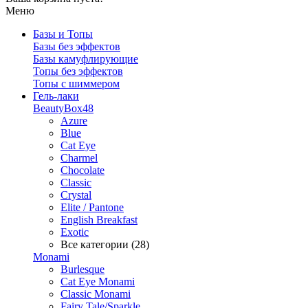
Меню
Базы и Топы
Базы без эффектов
Базы камуфлирующие
Топы без эффектов
Топы с шиммером
Гель-лаки
BeautyBox48
Azure
Blue
Cat Eye
Charmel
Chocolate
Classic
Crystal
Elite / Pantone
English Breakfast
Exotic
Все категории (28)
Monami
Burlesque
Cat Eye Monami
Classic Monami
Fairy Tale/Sparkle