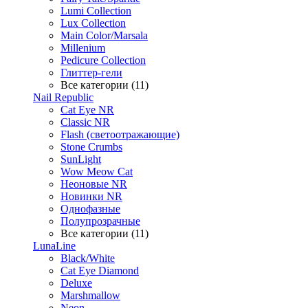
Lumi Collection
Lux Collection
Main Color/Marsala
Millenium
Pedicure Collection
Глиттер-гели
Все категории (11)
Nail Republic
Cat Eye NR
Classic NR
Flash (светоотражающие)
Stone Crumbs
SunLight
Wow Meow Cat
Неоновые NR
Новинки NR
Однофазные
Полупрозрачные
Все категории (11)
LunaLine
Black/White
Cat Eye Diamond
Deluxe
Marshmallow
Neon