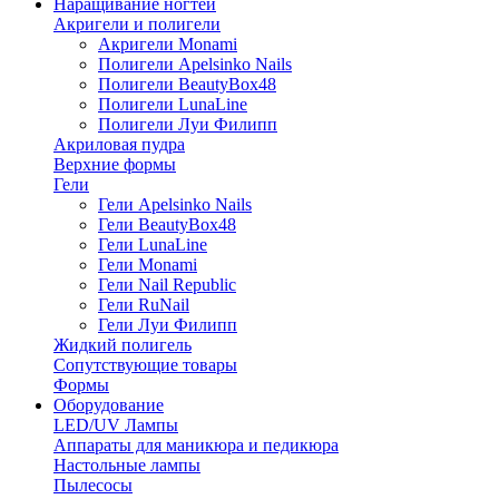
Наращивание ногтей
Акригели и полигели
Акригели Monami
Полигели Apelsinko Nails
Полигели BeautyBox48
Полигели LunaLine
Полигели Луи Филипп
Акриловая пудра
Верхние формы
Гели
Гели Apelsinko Nails
Гели BeautyBox48
Гели LunaLine
Гели Monami
Гели Nail Republic
Гели RuNail
Гели Луи Филипп
Жидкий полигель
Сопутствующие товары
Формы
Оборудование
LED/UV Лампы
Аппараты для маникюра и педикюра
Настольные лампы
Пылесосы