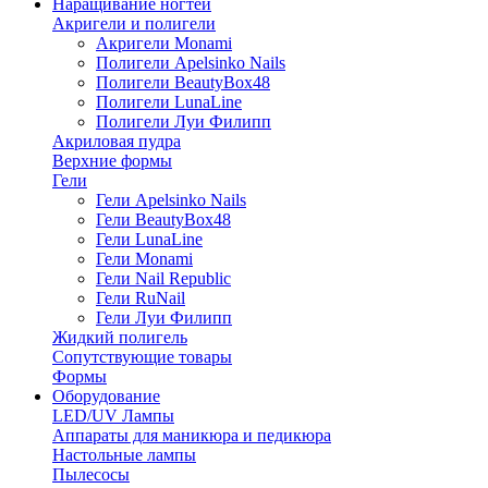
Наращивание ногтей
Акригели и полигели
Акригели Monami
Полигели Apelsinko Nails
Полигели BeautyBox48
Полигели LunaLine
Полигели Луи Филипп
Акриловая пудра
Верхние формы
Гели
Гели Apelsinko Nails
Гели BeautyBox48
Гели LunaLine
Гели Monami
Гели Nail Republic
Гели RuNail
Гели Луи Филипп
Жидкий полигель
Сопутствующие товары
Формы
Оборудование
LED/UV Лампы
Аппараты для маникюра и педикюра
Настольные лампы
Пылесосы