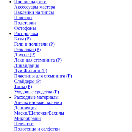
Прочие радости
Аксессуары мастера
Наклейки на типсы
Палитры
Подставки
Фотофоны
Распродажа
Базы (Р)
Гели и полигели (Р)
Гель-лаки (Р)
Другое (Р)
Лаки для стемпинга (Р)
Ликвидация
Луи Филипп (Р)
Пластины для стемпинга (Р)
Слайдеры (Р)
Топы (Р)
Уходовые средства (Р)
Расходные материалы
Апельсиновые палочки
Депиляция
Маски/Шапочки/Бахилы
Микробраши
Перчатки
Полотенца и салфетки