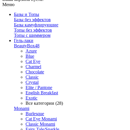
Меню
Базы и Топы
Базы без эффектов
Базы камуфлирующие
Топы без эффектов
Топы с шиммером
Гель-лаки
BeautyBox48
Azure
Blue
Cat Eye
Charmel
Chocolate
Classic
Crystal
Elite / Pantone
English Breakfast
Exotic
Все категории (28)
Monami
Burlesque
Cat Eye Monami
Classic Monami
Fairy Tale/Sparkle