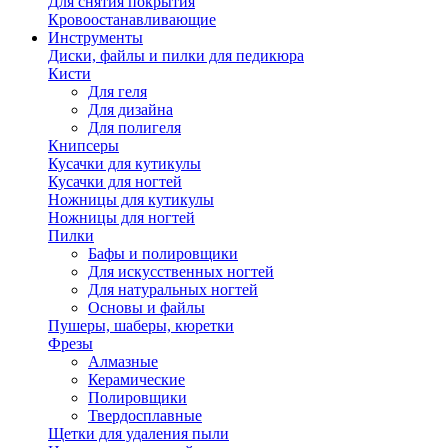
Для снятия покрытия
Кровоостанавливающие
Инструменты
Диски, файлы и пилки для педикюра
Кисти
Для геля
Для дизайна
Для полигеля
Книпсеры
Кусачки для кутикулы
Кусачки для ногтей
Ножницы для кутикулы
Ножницы для ногтей
Пилки
Бафы и полировщики
Для искусственных ногтей
Для натуральных ногтей
Основы и файлы
Пушеры, шаберы, кюретки
Фрезы
Алмазные
Керамические
Полировщики
Твердосплавные
Щетки для удаления пыли