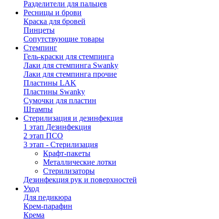
Разделители для пальцев
Ресницы и брови
Краска для бровей
Пинцеты
Сопутствующие товары
Стемпинг
Гель-краски для стемпинга
Лаки для стемпинга Swanky
Лаки для стемпинга прочие
Пластины LAK
Пластины Swanky
Сумочки для пластин
Штампы
Стерилизация и дезинфекция
1 этап Дезинфекция
2 этап ПСО
3 этап - Стерилизация
Крафт-пакеты
Металлические лотки
Стерилизаторы
Дезинфекция рук и поверхностей
Уход
Для педикюра
Крем-парафин
Крема