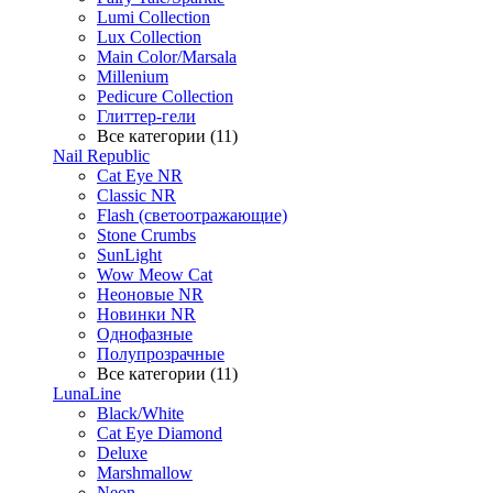
Lumi Collection
Lux Collection
Main Color/Marsala
Millenium
Pedicure Collection
Глиттер-гели
Все категории (11)
Nail Republic
Cat Eye NR
Classic NR
Flash (светоотражающие)
Stone Crumbs
SunLight
Wow Meow Cat
Неоновые NR
Новинки NR
Однофазные
Полупрозрачные
Все категории (11)
LunaLine
Black/White
Cat Eye Diamond
Deluxe
Marshmallow
Neon