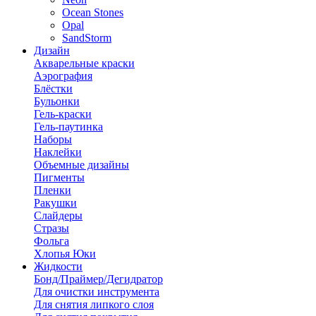
Ocean Stones
Opal
SandStorm
Дизайн
Акварельные краски
Аэрография
Блёстки
Бульонки
Гель-краски
Гель-паутинка
Наборы
Наклейки
Объемные дизайны
Пигменты
Пленки
Ракушки
Слайдеры
Стразы
Фольга
Хлопья Юки
Жидкости
Бонд/Праймер/Дегидратор
Для очистки инструмента
Для снятия липкого слоя