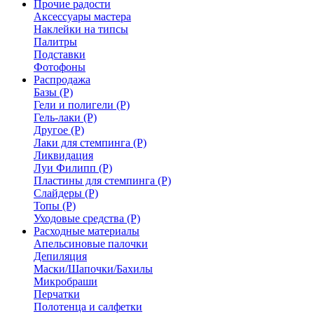
Прочие радости
Аксессуары мастера
Наклейки на типсы
Палитры
Подставки
Фотофоны
Распродажа
Базы (Р)
Гели и полигели (Р)
Гель-лаки (Р)
Другое (Р)
Лаки для стемпинга (Р)
Ликвидация
Луи Филипп (Р)
Пластины для стемпинга (Р)
Слайдеры (Р)
Топы (Р)
Уходовые средства (Р)
Расходные материалы
Апельсиновые палочки
Депиляция
Маски/Шапочки/Бахилы
Микробраши
Перчатки
Полотенца и салфетки