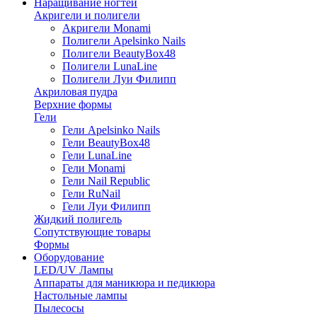
Наращивание ногтей
Акригели и полигели
Акригели Monami
Полигели Apelsinko Nails
Полигели BeautyBox48
Полигели LunaLine
Полигели Луи Филипп
Акриловая пудра
Верхние формы
Гели
Гели Apelsinko Nails
Гели BeautyBox48
Гели LunaLine
Гели Monami
Гели Nail Republic
Гели RuNail
Гели Луи Филипп
Жидкий полигель
Сопутствующие товары
Формы
Оборудование
LED/UV Лампы
Аппараты для маникюра и педикюра
Настольные лампы
Пылесосы