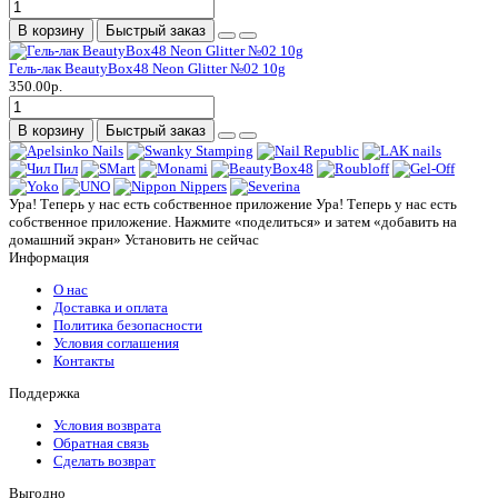
В корзину
Быстрый заказ
Гель-лак BeautyBox48 Neon Glitter №02 10g
350.00р.
В корзину
Быстрый заказ
Ура! Теперь у нас есть собственное приложение
Ура! Теперь у нас есть
собственное приложение. Нажмите «поделиться» и затем «добавить на
домашний экран»
Установить
не сейчас
Информация
О нас
Доставка и оплата
Политика безопасности
Условия соглашения
Контакты
Поддержка
Условия возврата
Обратная связь
Сделать возврат
Выгодно