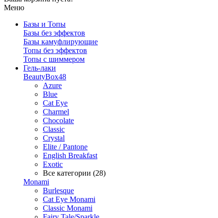
Меню
Базы и Топы
Базы без эффектов
Базы камуфлирующие
Топы без эффектов
Топы с шиммером
Гель-лаки
BeautyBox48
Azure
Blue
Cat Eye
Charmel
Chocolate
Classic
Crystal
Elite / Pantone
English Breakfast
Exotic
Все категории (28)
Monami
Burlesque
Cat Eye Monami
Classic Monami
Fairy Tale/Sparkle