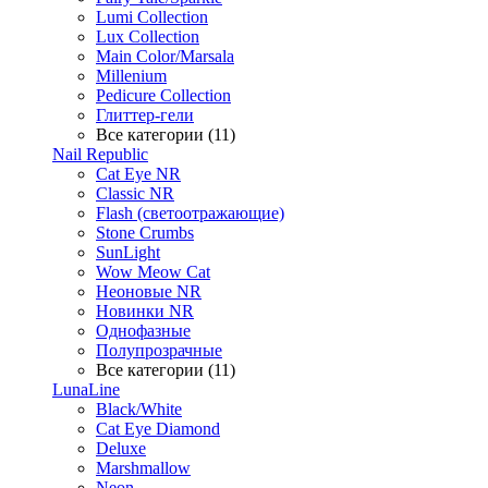
Lumi Collection
Lux Collection
Main Color/Marsala
Millenium
Pedicure Collection
Глиттер-гели
Все категории (11)
Nail Republic
Cat Eye NR
Classic NR
Flash (светоотражающие)
Stone Crumbs
SunLight
Wow Meow Cat
Неоновые NR
Новинки NR
Однофазные
Полупрозрачные
Все категории (11)
LunaLine
Black/White
Cat Eye Diamond
Deluxe
Marshmallow
Neon