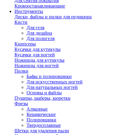
Для снятия покрытия
Кровоостанавливающие
Инструменты
Диски, файлы и пилки для педикюра
Кисти
Для геля
Для дизайна
Для полигеля
Книпсеры
Кусачки для кутикулы
Кусачки для ногтей
Ножницы для кутикулы
Ножницы для ногтей
Пилки
Бафы и полировщики
Для искусственных ногтей
Для натуральных ногтей
Основы и файлы
Пушеры, шаберы, кюретки
Фрезы
Алмазные
Керамические
Полировщики
Твердосплавные
Щетки для удаления пыли