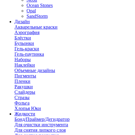
Ocean Stones
Opal
SandStorm
Дизайн
Акварельные краски
Аэрография
Блёстки
Бульонки
Гель-краски
Гель-паутинка
Наборы
Наклейки
Объемные дизайны
Пигменты
Пленки
Ракушки
Слайдеры
Стразы
Фольга
Хлопья Юки
Жидкости
Бонд/Праймер/Дегидратор
Для очистки инструмента
Для снятия липкого слоя