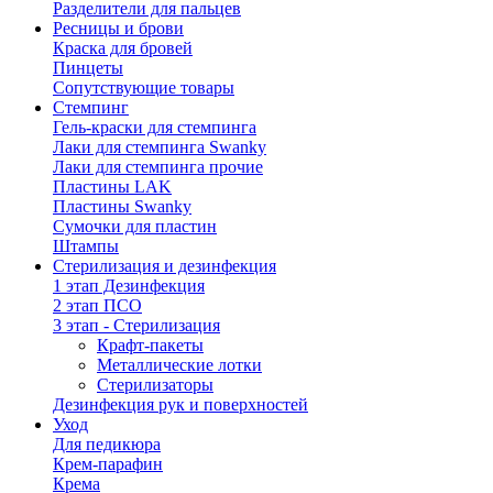
Разделители для пальцев
Ресницы и брови
Краска для бровей
Пинцеты
Сопутствующие товары
Стемпинг
Гель-краски для стемпинга
Лаки для стемпинга Swanky
Лаки для стемпинга прочие
Пластины LAK
Пластины Swanky
Сумочки для пластин
Штампы
Стерилизация и дезинфекция
1 этап Дезинфекция
2 этап ПСО
3 этап - Стерилизация
Крафт-пакеты
Металлические лотки
Стерилизаторы
Дезинфекция рук и поверхностей
Уход
Для педикюра
Крем-парафин
Крема