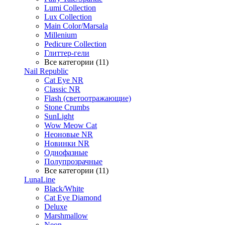
Lumi Collection
Lux Collection
Main Color/Marsala
Millenium
Pedicure Collection
Глиттер-гели
Все категории (11)
Nail Republic
Cat Eye NR
Classic NR
Flash (светоотражающие)
Stone Crumbs
SunLight
Wow Meow Cat
Неоновые NR
Новинки NR
Однофазные
Полупрозрачные
Все категории (11)
LunaLine
Black/White
Cat Eye Diamond
Deluxe
Marshmallow
Neon