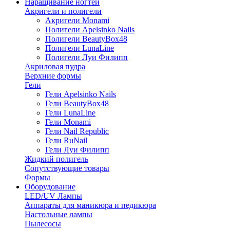
Наращивание ногтей
Акригели и полигели
Акригели Monami
Полигели Apelsinko Nails
Полигели BeautyBox48
Полигели LunaLine
Полигели Луи Филипп
Акриловая пудра
Верхние формы
Гели
Гели Apelsinko Nails
Гели BeautyBox48
Гели LunaLine
Гели Monami
Гели Nail Republic
Гели RuNail
Гели Луи Филипп
Жидкий полигель
Сопутствующие товары
Формы
Оборудование
LED/UV Лампы
Аппараты для маникюра и педикюра
Настольные лампы
Пылесосы