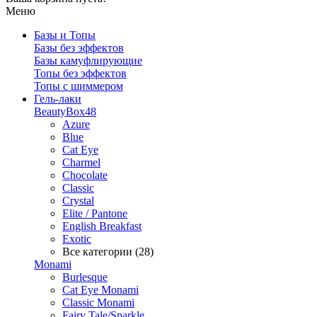
Меню
Базы и Топы
Базы без эффектов
Базы камуфлирующие
Топы без эффектов
Топы с шиммером
Гель-лаки
BeautyBox48
Azure
Blue
Cat Eye
Charmel
Chocolate
Classic
Crystal
Elite / Pantone
English Breakfast
Exotic
Все категории (28)
Monami
Burlesque
Cat Eye Monami
Classic Monami
Fairy Tale/Sparkle