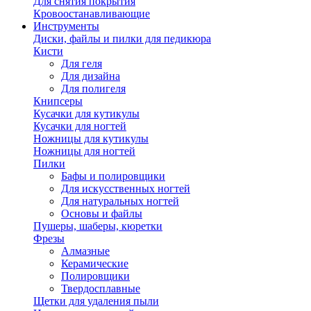
Для снятия покрытия
Кровоостанавливающие
Инструменты
Диски, файлы и пилки для педикюра
Кисти
Для геля
Для дизайна
Для полигеля
Книпсеры
Кусачки для кутикулы
Кусачки для ногтей
Ножницы для кутикулы
Ножницы для ногтей
Пилки
Бафы и полировщики
Для искусственных ногтей
Для натуральных ногтей
Основы и файлы
Пушеры, шаберы, кюретки
Фрезы
Алмазные
Керамические
Полировщики
Твердосплавные
Щетки для удаления пыли