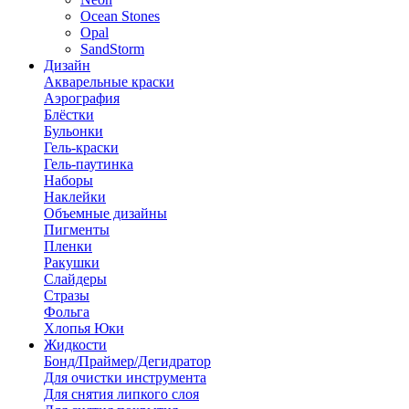
Ocean Stones
Opal
SandStorm
Дизайн
Акварельные краски
Аэрография
Блёстки
Бульонки
Гель-краски
Гель-паутинка
Наборы
Наклейки
Объемные дизайны
Пигменты
Пленки
Ракушки
Слайдеры
Стразы
Фольга
Хлопья Юки
Жидкости
Бонд/Праймер/Дегидратор
Для очистки инструмента
Для снятия липкого слоя