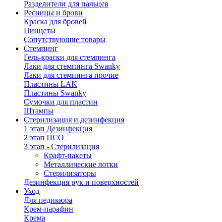
Разделители для пальцев
Ресницы и брови
Краска для бровей
Пинцеты
Сопутствующие товары
Стемпинг
Гель-краски для стемпинга
Лаки для стемпинга Swanky
Лаки для стемпинга прочие
Пластины LAK
Пластины Swanky
Сумочки для пластин
Штампы
Стерилизация и дезинфекция
1 этап Дезинфекция
2 этап ПСО
3 этап - Стерилизация
Крафт-пакеты
Металлические лотки
Стерилизаторы
Дезинфекция рук и поверхностей
Уход
Для педикюра
Крем-парафин
Крема