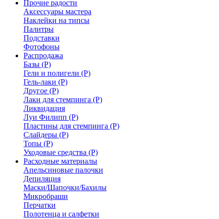
Прочие радости
Аксессуары мастера
Наклейки на типсы
Палитры
Подставки
Фотофоны
Распродажа
Базы (Р)
Гели и полигели (Р)
Гель-лаки (Р)
Другое (Р)
Лаки для стемпинга (Р)
Ликвидация
Луи Филипп (Р)
Пластины для стемпинга (Р)
Слайдеры (Р)
Топы (Р)
Уходовые средства (Р)
Расходные материалы
Апельсиновые палочки
Депиляция
Маски/Шапочки/Бахилы
Микробраши
Перчатки
Полотенца и салфетки