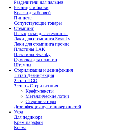
Разделители для пальцев
Ресницы и брови
Краска для бровей
Пинцеты
Сопутствующие товары
Стемпинг
Гель-краски для стемпинга
Лаки для стемпинга Swanky
Лаки для стемпинга прочие
Пластины LAK
Пластины Swanky
Сумочки для пластин
Штампы
Стерилизация и дезинфекция
1 этап Дезинфекция
2 этап ПСО
3 этап - Стерилизация
Крафт-пакеты
Металлические лотки
Стерилизаторы
Дезинфекция рук и поверхностей
Уход
Для педикюра
Крем-парафин
Крема