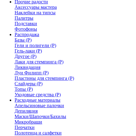
Прочие радости
Аксессуары мастера
Наклейки на типсы
Палитры
Подставки
Фотофоны
Распродажа
Базы (Р)
Гели и полигели (Р)
Гель-лаки (Р)
Другое (Р)
Лаки для стемпинга (Р)
Ликвидация
Луи Филипп (Р)
Пластины для стемпинга (Р)
Слайдеры (Р)
Топы (Р)
Уходовые средства (Р)
Расходные материалы
Апельсиновые палочки
Депиляция
Маски/Шапочки/Бахилы
Микробраши
Перчатки
Полотенца и салфетки