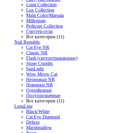
Lumi Collection
Lux Collection
Main Color/Marsala
Millenium
Pedicure Collection
Глиттер-гели
Все категории (11)
Nail Republic
Cat Eye NR
Classic NR
Flash (светоотражающие)
Stone Crumbs
SunLight
Wow Meow Cat
Неоновые NR
Новинки NR
Однофазные
Полупрозрачные
Все категории (11)
LunaLine
Black/White
Cat Eye Diamond
Deluxe
Marshmallow
Neon