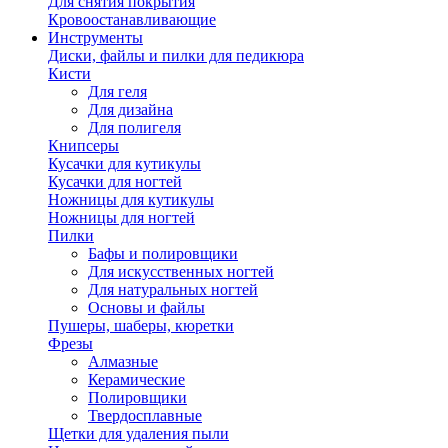
Для снятия покрытия
Кровоостанавливающие
Инструменты
Диски, файлы и пилки для педикюра
Кисти
Для геля
Для дизайна
Для полигеля
Книпсеры
Кусачки для кутикулы
Кусачки для ногтей
Ножницы для кутикулы
Ножницы для ногтей
Пилки
Бафы и полировщики
Для искусственных ногтей
Для натуральных ногтей
Основы и файлы
Пушеры, шаберы, кюретки
Фрезы
Алмазные
Керамические
Полировщики
Твердосплавные
Щетки для удаления пыли