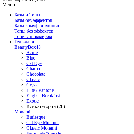
Меню
Базы и Топы
Базы без эффектов
Базы камуфлирующие
Топы без эффектов
Топы с шиммером
Гель-лаки
BeautyBox48
Azure
Blue
Cat Eye
Charmel
Chocolate
Classic
Crystal
Elite / Pantone
English Breakfast
Exotic
Все категории (28)
Monami
Burlesque
Cat Eye Monami
Classic Monami
Fairy Tale/Sparkle