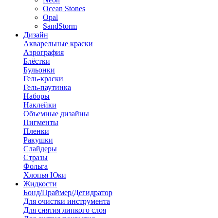
Ocean Stones
Opal
SandStorm
Дизайн
Акварельные краски
Аэрография
Блёстки
Бульонки
Гель-краски
Гель-паутинка
Наборы
Наклейки
Объемные дизайны
Пигменты
Пленки
Ракушки
Слайдеры
Стразы
Фольга
Хлопья Юки
Жидкости
Бонд/Праймер/Дегидратор
Для очистки инструмента
Для снятия липкого слоя