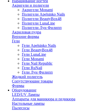
Наращивание ногтей
Акригели и полигели
Акригели Monami
Полигели Apelsinko Nails
Полигели BeautyBox48
Полигели LunaLine
Полигели Луи Филипп
Акриловая пудра
Верхние формы
Гели
Гели Apelsinko Nails
Гели BeautyBox48
Гели LunaLine
Гели Monami
Гели Nail Republic
Гели RuNail
Гели Луи Филипп
Жидкий полигель
Сопутствующие товары
Формы
Оборудование
LED/UV Лампы
Аппараты для маникюра и педикюра
Настольные лампы
Пылесосы