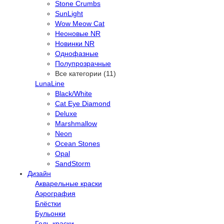
Stone Crumbs
SunLight
Wow Meow Cat
Неоновые NR
Новинки NR
Однофазные
Полупрозрачные
Все категории (11)
LunaLine
Black/White
Cat Eye Diamond
Deluxe
Marshmallow
Neon
Ocean Stones
Opal
SandStorm
Дизайн
Акварельные краски
Аэрография
Блёстки
Бульонки
Гель-краски