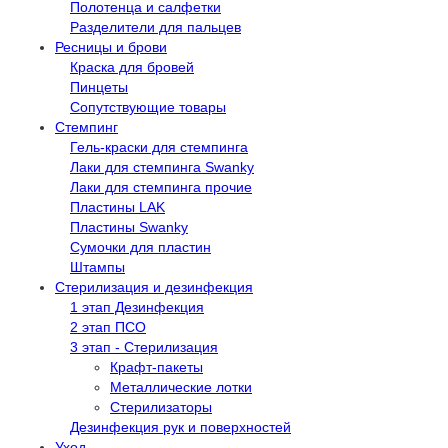
Полотенца и салфетки
Разделители для пальцев
Ресницы и брови
Краска для бровей
Пинцеты
Сопутствующие товары
Стемпинг
Гель-краски для стемпинга
Лаки для стемпинга Swanky
Лаки для стемпинга прочие
Пластины LAK
Пластины Swanky
Сумочки для пластин
Штампы
Стерилизация и дезинфекция
1 этап Дезинфекция
2 этап ПСО
3 этап - Стерилизация
Крафт-пакеты
Металлические лотки
Стерилизаторы
Дезинфекция рук и поверхностей
Уход