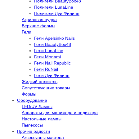
Полигели BeautyBox48
Полигели LunaLine
Полигели Луи Филипп
Акриловая пудра
Верхние формы
Гели
Гели Apelsinko Nails
Гели BeautyBox48
Гели LunaLine
Гели Monami
Гели Nail Republic
Гели RuNail
Гели Луи Филипп
Жидкий полигель
Сопутствующие товары
Формы
Оборудование
LED/UV Лампы
Аппараты для маникюра и педикюра
Настольные лампы
Пылесосы
Прочие радости
Аксессуары мастера