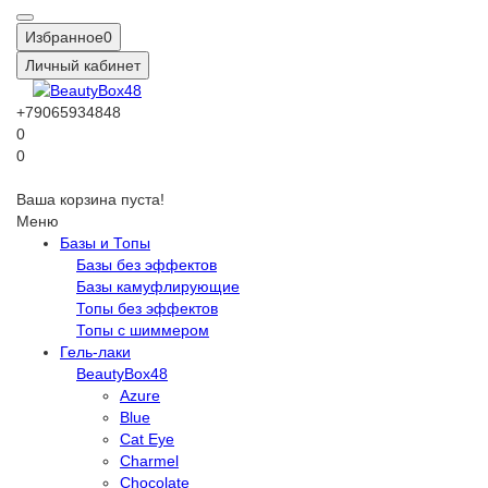
Избранное
0
Личный кабинет
+79065934848
0
0
Ваша корзина пуста!
Меню
Базы и Топы
Базы без эффектов
Базы камуфлирующие
Топы без эффектов
Топы с шиммером
Гель-лаки
BeautyBox48
Azure
Blue
Cat Eye
Charmel
Chocolate