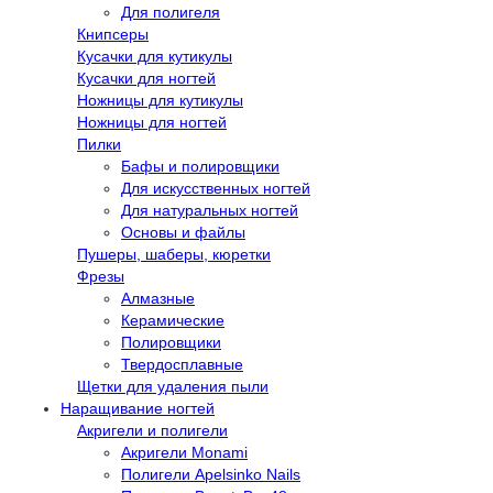
Для полигеля
Книпсеры
Кусачки для кутикулы
Кусачки для ногтей
Ножницы для кутикулы
Ножницы для ногтей
Пилки
Бафы и полировщики
Для искусственных ногтей
Для натуральных ногтей
Основы и файлы
Пушеры, шаберы, кюретки
Фрезы
Алмазные
Керамические
Полировщики
Твердосплавные
Щетки для удаления пыли
Наращивание ногтей
Акригели и полигели
Акригели Monami
Полигели Apelsinko Nails