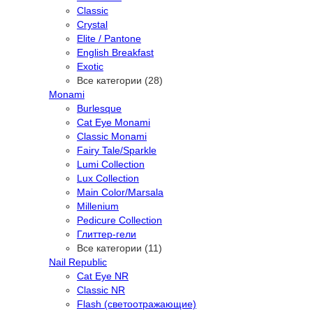
Classic
Crystal
Elite / Pantone
English Breakfast
Exotic
Все категории (28)
Monami
Burlesque
Cat Eye Monami
Classic Monami
Fairy Tale/Sparkle
Lumi Collection
Lux Collection
Main Color/Marsala
Millenium
Pedicure Collection
Глиттер-гели
Все категории (11)
Nail Republic
Cat Eye NR
Classic NR
Flash (светоотражающие)