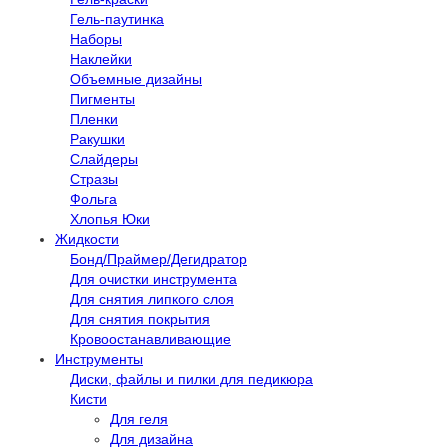
Гель-паутинка
Наборы
Наклейки
Объемные дизайны
Пигменты
Пленки
Ракушки
Слайдеры
Стразы
Фольга
Хлопья Юки
Жидкости
Бонд/Праймер/Дегидратор
Для очистки инструмента
Для снятия липкого слоя
Для снятия покрытия
Кровоостанавливающие
Инструменты
Диски, файлы и пилки для педикюра
Кисти
Для геля
Для дизайна