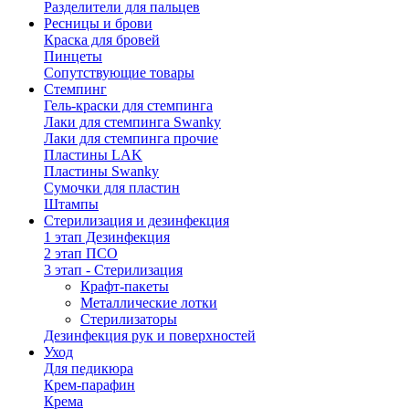
Разделители для пальцев
Ресницы и брови
Краска для бровей
Пинцеты
Сопутствующие товары
Стемпинг
Гель-краски для стемпинга
Лаки для стемпинга Swanky
Лаки для стемпинга прочие
Пластины LAK
Пластины Swanky
Сумочки для пластин
Штампы
Стерилизация и дезинфекция
1 этап Дезинфекция
2 этап ПСО
3 этап - Стерилизация
Крафт-пакеты
Металлические лотки
Стерилизаторы
Дезинфекция рук и поверхностей
Уход
Для педикюра
Крем-парафин
Крема