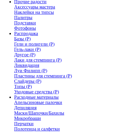
Прочие радости
Аксессуары мастера
Наклейки на типсы
Палитры
Подставки
Фотофоны
Распродажа
Базы (Р)
Гели и полигели (Р)
Гель-лаки (Р)
Другое (Р)
Лаки для стемпинга (Р)
Ликвидация
Луи Филипп (Р)
Пластины для стемпинга (Р)
Слайдеры (Р)
Топы (Р)
Уходовые средства (Р)
Расходные материалы
Апельсиновые палочки
Депиляция
Маски/Шапочки/Бахилы
Микробраши
Перчатки
Полотенца и салфетки