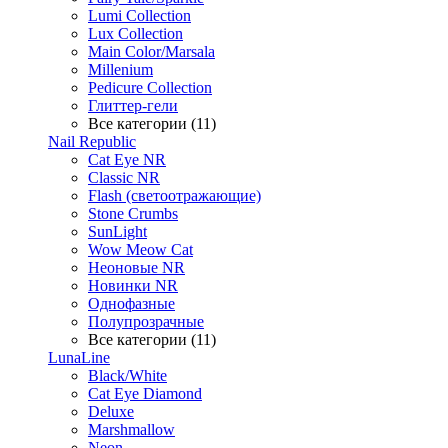
Lumi Collection
Lux Collection
Main Color/Marsala
Millenium
Pedicure Collection
Глиттер-гели
Все категории (11)
Nail Republic
Cat Eye NR
Classic NR
Flash (светоотражающие)
Stone Crumbs
SunLight
Wow Meow Cat
Неоновые NR
Новинки NR
Однофазные
Полупрозрачные
Все категории (11)
LunaLine
Black/White
Cat Eye Diamond
Deluxe
Marshmallow
Neon