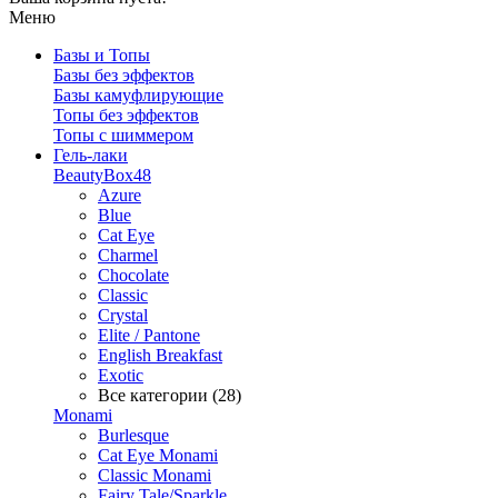
Меню
Базы и Топы
Базы без эффектов
Базы камуфлирующие
Топы без эффектов
Топы с шиммером
Гель-лаки
BeautyBox48
Azure
Blue
Cat Eye
Charmel
Chocolate
Classic
Crystal
Elite / Pantone
English Breakfast
Exotic
Все категории (28)
Monami
Burlesque
Cat Eye Monami
Classic Monami
Fairy Tale/Sparkle