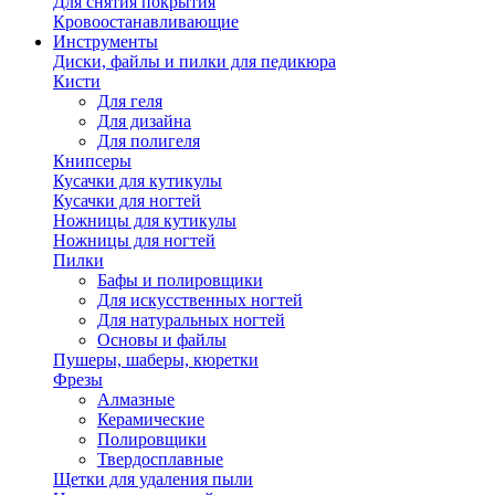
Для снятия покрытия
Кровоостанавливающие
Инструменты
Диски, файлы и пилки для педикюра
Кисти
Для геля
Для дизайна
Для полигеля
Книпсеры
Кусачки для кутикулы
Кусачки для ногтей
Ножницы для кутикулы
Ножницы для ногтей
Пилки
Бафы и полировщики
Для искусственных ногтей
Для натуральных ногтей
Основы и файлы
Пушеры, шаберы, кюретки
Фрезы
Алмазные
Керамические
Полировщики
Твердосплавные
Щетки для удаления пыли