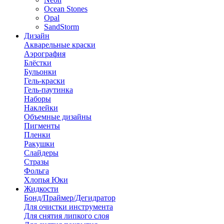
Ocean Stones
Opal
SandStorm
Дизайн
Акварельные краски
Аэрография
Блёстки
Бульонки
Гель-краски
Гель-паутинка
Наборы
Наклейки
Объемные дизайны
Пигменты
Пленки
Ракушки
Слайдеры
Стразы
Фольга
Хлопья Юки
Жидкости
Бонд/Праймер/Дегидратор
Для очистки инструмента
Для снятия липкого слоя