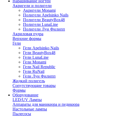
Наращивание ногтей
Акригели и полигели
Акригели Monami
Полигели Apelsinko Nails
Полигели BeautyBox48
Полигели LunaLine
Полигели Луи Филипп
Акриловая пудра
Верхние формы
Гели
Гели Apelsinko Nails
Гели BeautyBox48
Гели LunaLine
Гели Monami
Гели Nail Republic
Гели RuNail
Гели Луи Филипп
Жидкий полигель
Сопутствующие товары
Формы
Оборудование
LED/UV Лампы
Аппараты для маникюра и педикюра
Настольные лампы
Пылесосы