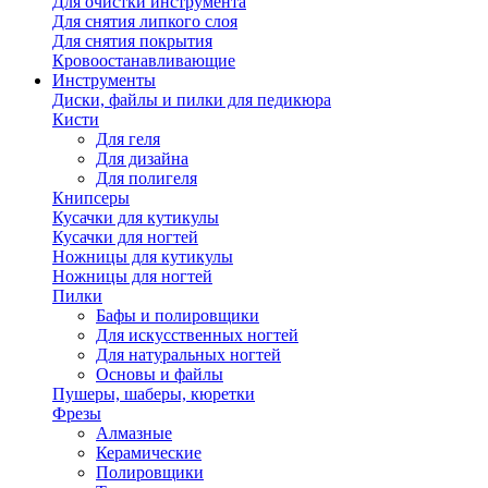
Для очистки инструмента
Для снятия липкого слоя
Для снятия покрытия
Кровоостанавливающие
Инструменты
Диски, файлы и пилки для педикюра
Кисти
Для геля
Для дизайна
Для полигеля
Книпсеры
Кусачки для кутикулы
Кусачки для ногтей
Ножницы для кутикулы
Ножницы для ногтей
Пилки
Бафы и полировщики
Для искусственных ногтей
Для натуральных ногтей
Основы и файлы
Пушеры, шаберы, кюретки
Фрезы
Алмазные
Керамические
Полировщики