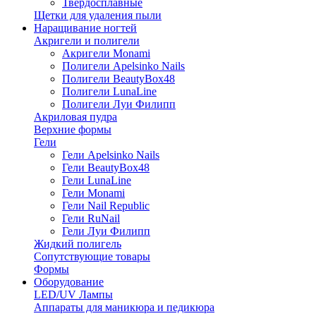
Твердосплавные
Щетки для удаления пыли
Наращивание ногтей
Акригели и полигели
Акригели Monami
Полигели Apelsinko Nails
Полигели BeautyBox48
Полигели LunaLine
Полигели Луи Филипп
Акриловая пудра
Верхние формы
Гели
Гели Apelsinko Nails
Гели BeautyBox48
Гели LunaLine
Гели Monami
Гели Nail Republic
Гели RuNail
Гели Луи Филипп
Жидкий полигель
Сопутствующие товары
Формы
Оборудование
LED/UV Лампы
Аппараты для маникюра и педикюра