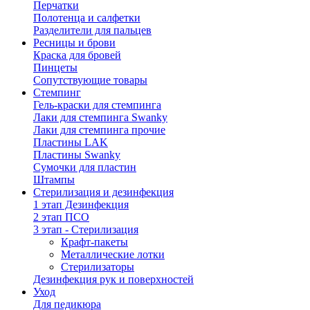
Перчатки
Полотенца и салфетки
Разделители для пальцев
Ресницы и брови
Краска для бровей
Пинцеты
Сопутствующие товары
Стемпинг
Гель-краски для стемпинга
Лаки для стемпинга Swanky
Лаки для стемпинга прочие
Пластины LAK
Пластины Swanky
Сумочки для пластин
Штампы
Стерилизация и дезинфекция
1 этап Дезинфекция
2 этап ПСО
3 этап - Стерилизация
Крафт-пакеты
Металлические лотки
Стерилизаторы
Дезинфекция рук и поверхностей
Уход
Для педикюра