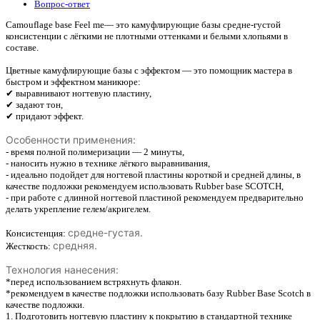
Вопрос-ответ
Camouflage base Feel me— это камуфлирующие базы средне-густой
консистенции с лёгкими не плотными оттенками и белыми хлопьями в
составе.
Цветные камуфлирующие базы с эффектом — это помощник мастера в
быстром и эффектном маникюре:
✔ выравнивают ногтевую пластину,
✔ задают тон,
✔ придают эффект.
Особенности применения:
- время полной полимеризации — 2 минуты,
- наносить нужно в технике лёгкого выравнивания,
- идеально подойдет для ногтевой пластины короткой и средней длины, в
качестве подложки рекомендуем использовать Rubber base SCOTCH,
- при работе с длинной ногтевой пластиной рекомендуем предварительно
делать укрепление гелем/акригелем.
средне-густая.
Консистенция:
средняя.
Жесткость:
Технология нанесения:
*перед использованием встряхнуть флакон.
*рекомендуем в качестве подложки использовать базу Rubber Base Scotch в
качестве подложки.
1. Подготовить ногтевую пластину к покрытию в стандартной технике