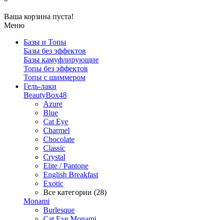
Ваша корзина пуста!
Меню
Базы и Топы
Базы без эффектов
Базы камуфлирующие
Топы без эффектов
Топы с шиммером
Гель-лаки
BeautyBox48
Azure
Blue
Cat Eye
Charmel
Chocolate
Classic
Crystal
Elite / Pantone
English Breakfast
Exotic
Все категории (28)
Monami
Burlesque
Cat Eye Monami