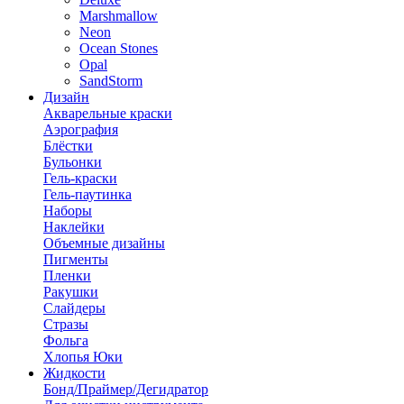
Marshmallow
Neon
Ocean Stones
Opal
SandStorm
Дизайн
Акварельные краски
Аэрография
Блёстки
Бульонки
Гель-краски
Гель-паутинка
Наборы
Наклейки
Объемные дизайны
Пигменты
Пленки
Ракушки
Слайдеры
Стразы
Фольга
Хлопья Юки
Жидкости
Бонд/Праймер/Дегидратор