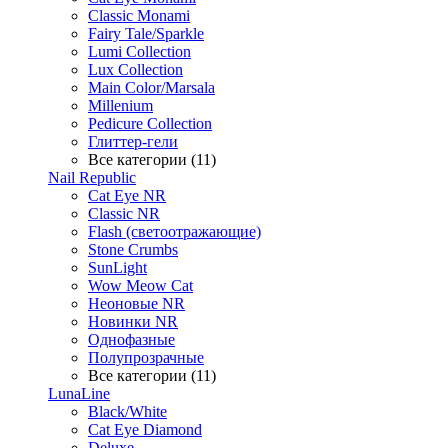
Classic Monami
Fairy Tale/Sparkle
Lumi Collection
Lux Collection
Main Color/Marsala
Millenium
Pedicure Collection
Глиттер-гели
Все категории (11)
Nail Republic
Cat Eye NR
Classic NR
Flash (светоотражающие)
Stone Crumbs
SunLight
Wow Meow Cat
Неоновые NR
Новинки NR
Однофазные
Полупрозрачные
Все категории (11)
LunaLine
Black/White
Cat Eye Diamond
Deluxe