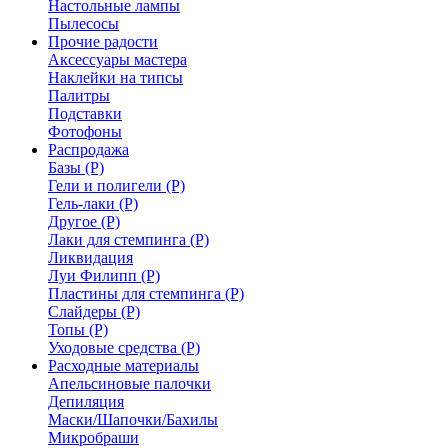
Настольные лампы
Пылесосы
Прочие радости
Аксессуары мастера
Наклейки на типсы
Палитры
Подставки
Фотофоны
Распродажа
Базы (Р)
Гели и полигели (Р)
Гель-лаки (Р)
Другое (Р)
Лаки для стемпинга (Р)
Ликвидация
Луи Филипп (Р)
Пластины для стемпинга (Р)
Слайдеры (Р)
Топы (Р)
Уходовые средства (Р)
Расходные материалы
Апельсиновые палочки
Депиляция
Маски/Шапочки/Бахилы
Микробраши