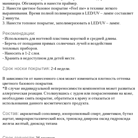
маникюра. Обезжирить и нанести праймер.
2. Нанести цветное базовое покрытие «Feel me» в технике легкого
выравнивания. Время полной полимеризации в LED/UV – лампе составляет
2 минуты.
3. Нанести топовое покрытие, заполимеризовать в LED/UV – лампе.
Рекомендации:
- Использовать для ногтевой пластины короткой и средней длины.
- Беречь от попадания прямых солнечных лучей и воздействия
тепловых приборов.
- Наносить в 1-2 слоя.
- Хранить в недоступном для детей месте.
Срок носки покрытия:
2-4 недели.
В зависимости от нанесенного слоя может измениться плотность оттенка
цветного базового покрытия.
*В случае индивидуальной непереносимости компонентов может развиться
аллергическая реакция. Столкнувшись с зудом или покраснениями на коже,
необходимо снять покрытие, обратиться к врачу и отказаться от
использования данного косметического продукта.
Состав:
акрилатный сополимер, изопропиловый спирт, диметикон, бутил
ацетат, микрокристаллический воск, триоксид диирона оксид гидроксида
железа желтый, диоксид титана
Срок годности:
36 месяцев