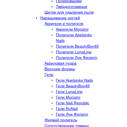
Полировщики
Твердосплавные
Щетки для удаления пыли
Наращивание ногтей
Акригели и полигели
Акригели Monami
Полигели Apelsinko
Nails
Полигели BeautyBox48
Полигели LunaLine
Полигели Луи Филипп
Акриловая пудра
Верхние формы
Гели
Гели Apelsinko Nails
Гели BeautyBox48
Гели LunaLine
Гели Monami
Гели Nail Republic
Гели RuNail
Гели Луи Филипп
Жидкий полигель
Сопутствующие товары