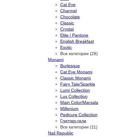
Cat Eye
Charmel
Chocolate
Classic
Crystal
Elite / Pantone
English Breakfast
Exotic
Все категории (28)
Monami
Burlesque
Cat Eye Monami
Classic Monami
Fairy Tale/Sparkle
Lumi Collection
Lux Collection
Main Color/Marsala
Millenium
Pedicure Collection
Глиттер-гели
Все категории (11)
Nail Republic