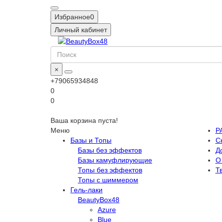
Избранное
0
Личный кабинет
×
+79065934848
0
0
Ваша корзина пуста!
Меню
Р
Базы и Топы
С
Базы без эффектов
Д
Базы камуфлирующие
О
Топы без эффектов
Т
Топы с шиммером
Гель-лаки
BeautyBox48
Azure
Blue