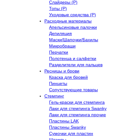
Слайдеры (Р)
Топы (Р)
Уходовые средства (Р)
Расходные материалы
Апельсиновые палочки
Депиляция
Маски/Шапочки/Бахилы
Микробраши
Перчатки
Полотенца и салфетки
Разделители для пальцев
Ресницы и брови
Краска для бровей
Пинцеты
Сопутствующие товары
Стемпинг
Гель-краски для стемпинга
Лаки для стемпинга Swanky
Лаки для стемпинга прочие
Пластины LAK
Пластины Swanky
Сумочки для пластин
Штампы