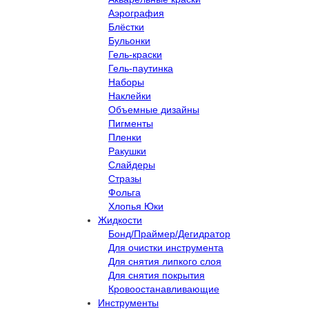
Аэрография
Блёстки
Бульонки
Гель-краски
Гель-паутинка
Наборы
Наклейки
Объемные дизайны
Пигменты
Пленки
Ракушки
Слайдеры
Стразы
Фольга
Хлопья Юки
Жидкости
Бонд/Праймер/Дегидратор
Для очистки инструмента
Для снятия липкого слоя
Для снятия покрытия
Кровоостанавливающие
Инструменты