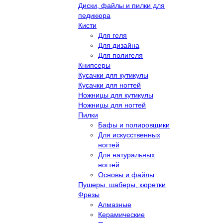
Диски, файлы и пилки для
педикюра
Кисти
Для геля
Для дизайна
Для полигеля
Книпсеры
Кусачки для кутикулы
Кусачки для ногтей
Ножницы для кутикулы
Ножницы для ногтей
Пилки
Бафы и полировщики
Для искусственных
ногтей
Для натуральных
ногтей
Основы и файлы
Пушеры, шаберы, кюретки
Фрезы
Алмазные
Керамические