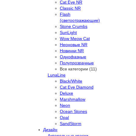
Cat Eye NR
Classic NR
Flash
(светоотражающие)
Stone Crumbs
SunLight
Wow Meow Cat
Неоновые NR
Новинки NR
Однофазные
Полупрозрачные
Все категории (11)
LunaLine
Black/White
Cat Eye Diamond
Deluxe
Marshmallow
Neon
Ocean Stones
Opal
SandStorm
Дизайн
Акварельные краски