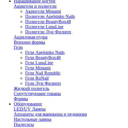
Наращивание ногтей
Акригели и полигели
Акригели Monami
Полигели Apelsinko Nails
Полигели BeautyBox48
Полигели LunaLine
Полигели Луи Филипп
Акриловая пудра
Верхние формы
Гели
Гели Apelsinko Nails
Гели BeautyBox48
Гели LunaLine
Гели Monami
Гели Nail Republic
Гели RuNail
Гели Луи Филипп
Жидкий полигель
Сопутствующие товары
Формы
Оборудование
LED/UV Лампы
Аппараты для маникюра и педикюра
Настольные лампы
Пылесосы