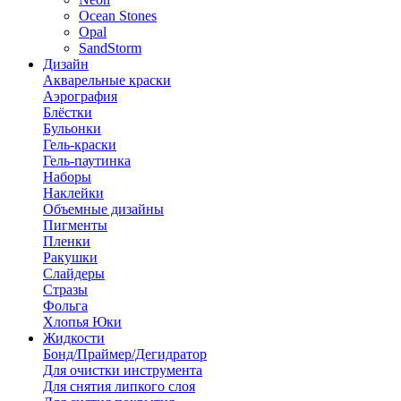
Ocean Stones
Opal
SandStorm
Дизайн
Акварельные краски
Аэрография
Блёстки
Бульонки
Гель-краски
Гель-паутинка
Наборы
Наклейки
Объемные дизайны
Пигменты
Пленки
Ракушки
Слайдеры
Стразы
Фольга
Хлопья Юки
Жидкости
Бонд/Праймер/Дегидратор
Для очистки инструмента
Для снятия липкого слоя