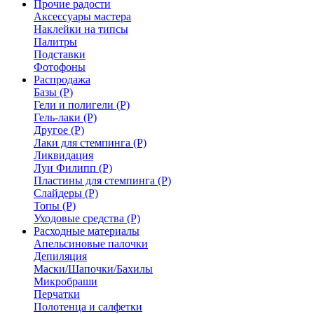
Прочие радости
Аксессуары мастера
Наклейки на типсы
Палитры
Подставки
Фотофоны
Распродажа
Базы (Р)
Гели и полигели (Р)
Гель-лаки (Р)
Другое (Р)
Лаки для стемпинга (Р)
Ликвидация
Луи Филипп (Р)
Пластины для стемпинга (Р)
Слайдеры (Р)
Топы (Р)
Уходовые средства (Р)
Расходные материалы
Апельсиновые палочки
Депиляция
Маски/Шапочки/Бахилы
Микробраши
Перчатки
Полотенца и салфетки