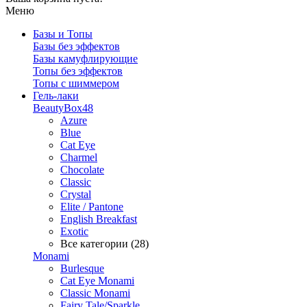
Меню
Базы и Топы
Базы без эффектов
Базы камуфлирующие
Топы без эффектов
Топы с шиммером
Гель-лаки
BeautyBox48
Azure
Blue
Cat Eye
Charmel
Chocolate
Classic
Crystal
Elite / Pantone
English Breakfast
Exotic
Все категории (28)
Monami
Burlesque
Cat Eye Monami
Classic Monami
Fairy Tale/Sparkle