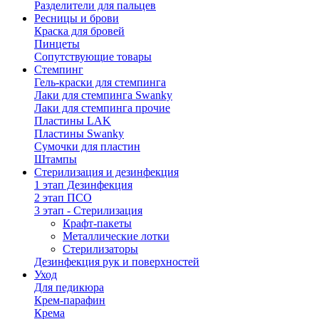
Разделители для пальцев
Ресницы и брови
Краска для бровей
Пинцеты
Сопутствующие товары
Стемпинг
Гель-краски для стемпинга
Лаки для стемпинга Swanky
Лаки для стемпинга прочие
Пластины LAK
Пластины Swanky
Сумочки для пластин
Штампы
Стерилизация и дезинфекция
1 этап Дезинфекция
2 этап ПСО
3 этап - Стерилизация
Крафт-пакеты
Металлические лотки
Стерилизаторы
Дезинфекция рук и поверхностей
Уход
Для педикюра
Крем-парафин
Крема