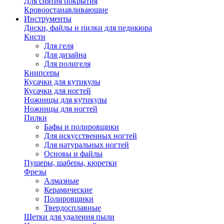
Для снятия покрытия
Кровоостанавливающие
Инструменты
Диски, файлы и пилки для педикюра
Кисти
Для геля
Для дизайна
Для полигеля
Книпсеры
Кусачки для кутикулы
Кусачки для ногтей
Ножницы для кутикулы
Ножницы для ногтей
Пилки
Бафы и полировщики
Для искусственных ногтей
Для натуральных ногтей
Основы и файлы
Пушеры, шаберы, кюретки
Фрезы
Алмазные
Керамические
Полировщики
Твердосплавные
Щетки для удаления пыли