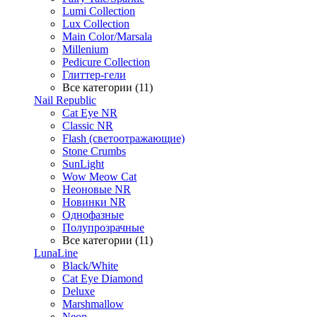
Lumi Collection
Lux Collection
Main Color/Marsala
Millenium
Pedicure Collection
Глиттер-гели
Все категории (11)
Nail Republic
Cat Eye NR
Classic NR
Flash (светоотражающие)
Stone Crumbs
SunLight
Wow Meow Cat
Неоновые NR
Новинки NR
Однофазные
Полупрозрачные
Все категории (11)
LunaLine
Black/White
Cat Eye Diamond
Deluxe
Marshmallow
Neon