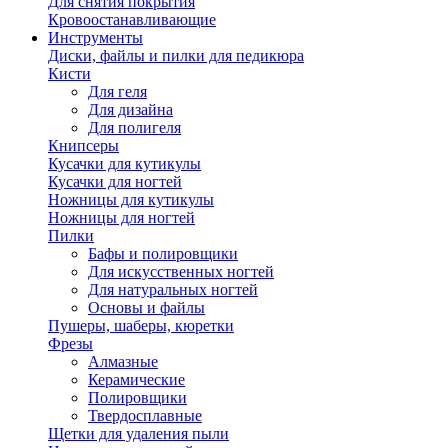
Для снятия покрытия
Кровоостанавливающие
Инструменты
Диски, файлы и пилки для педикюра
Кисти
Для геля
Для дизайна
Для полигеля
Книпсеры
Кусачки для кутикулы
Кусачки для ногтей
Ножницы для кутикулы
Ножницы для ногтей
Пилки
Бафы и полировщики
Для искусственных ногтей
Для натуральных ногтей
Основы и файлы
Пушеры, шаберы, кюретки
Фрезы
Алмазные
Керамические
Полировщики
Твердосплавные
Щетки для удаления пыли