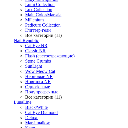
Lumi Collection
Lux Collection
Main Color/Marsala
Millenium
Pedicure Collection
Глиттер-гели
Все категории (11)
Nail Republic
Cat Eye NR
Classic NR
Flash (светоотражающие)
Stone Crumbs
SunLight
Wow Meow Cat
Неоновые NR
Новинки NR
Однофазные
Полупрозрачные
Все категории (11)
LunaLine
Black/White
Cat Eye Diamond
Deluxe
Marshmallow
Neon