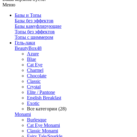
Меню
Базы и Топы
Базы без эффектов
Базы камуфлирующие
Топы без эффектов
Топы с шиммером
Гель-лаки
BeautyBox48
Azure
Blue
Cat Eye
Charmel
Chocolate
Classic
Crystal
Elite / Pantone
English Breakfast
Exotic
Все категории (28)
Monami
Burlesque
Cat Eye Monami
Classic Monami
Fairy Tale/Sparkle