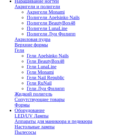
Наращивание ногтей
Акригели и полигели
Акригели Monami
Полигели Apelsinko Nails
Полигели BeautyBox48
Полигели LunaLine
Полигели Луи Филипп
Акриловая пудра
Верхние формы
Гели
Гели Apelsinko Nails
Гели BeautyBox48
Гели LunaLine
Гели Monami
Гели Nail Republic
Гели RuNail
Гели Луи Филипп
Жидкий полигель
Сопутствующие товары
Формы
Оборудование
LED/UV Лампы
Аппараты для маникюра и педикюра
Настольные лампы
Пылесосы