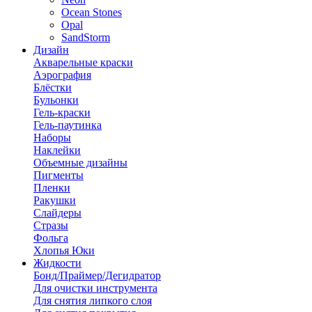
Ocean Stones
Opal
SandStorm
Дизайн
Акварельные краски
Аэрография
Блёстки
Бульонки
Гель-краски
Гель-паутинка
Наборы
Наклейки
Объемные дизайны
Пигменты
Пленки
Ракушки
Слайдеры
Стразы
Фольга
Хлопья Юки
Жидкости
Бонд/Праймер/Дегидратор
Для очистки инструмента
Для снятия липкого слоя