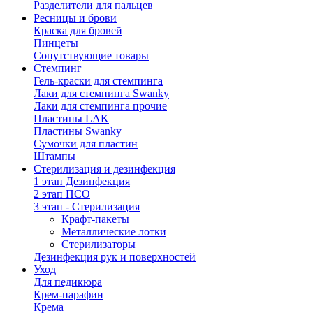
Разделители для пальцев
Ресницы и брови
Краска для бровей
Пинцеты
Сопутствующие товары
Стемпинг
Гель-краски для стемпинга
Лаки для стемпинга Swanky
Лаки для стемпинга прочие
Пластины LAK
Пластины Swanky
Сумочки для пластин
Штампы
Стерилизация и дезинфекция
1 этап Дезинфекция
2 этап ПСО
3 этап - Стерилизация
Крафт-пакеты
Металлические лотки
Стерилизаторы
Дезинфекция рук и поверхностей
Уход
Для педикюра
Крем-парафин
Крема