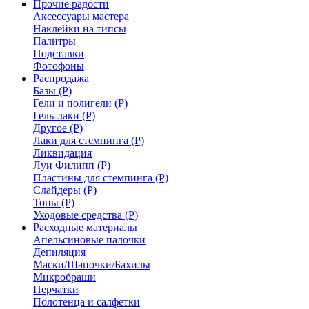
Прочие радости
Аксессуары мастера
Наклейки на типсы
Палитры
Подставки
Фотофоны
Распродажа
Базы (Р)
Гели и полигели (Р)
Гель-лаки (Р)
Другое (Р)
Лаки для стемпинга (Р)
Ликвидация
Луи Филипп (Р)
Пластины для стемпинга (Р)
Слайдеры (Р)
Топы (Р)
Уходовые средства (Р)
Расходные материалы
Апельсиновые палочки
Депиляция
Маски/Шапочки/Бахилы
Микробраши
Перчатки
Полотенца и салфетки