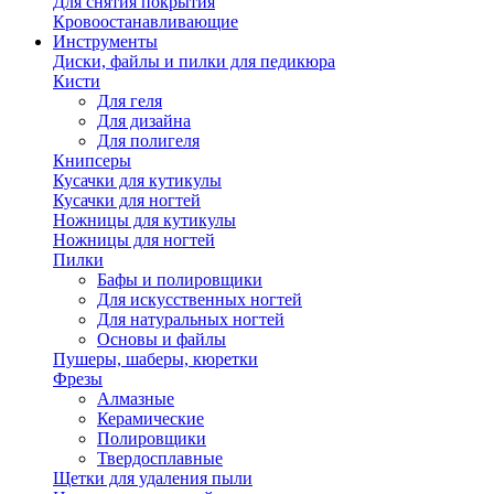
Для снятия покрытия
Кровоостанавливающие
Инструменты
Диски, файлы и пилки для педикюра
Кисти
Для геля
Для дизайна
Для полигеля
Книпсеры
Кусачки для кутикулы
Кусачки для ногтей
Ножницы для кутикулы
Ножницы для ногтей
Пилки
Бафы и полировщики
Для искусственных ногтей
Для натуральных ногтей
Основы и файлы
Пушеры, шаберы, кюретки
Фрезы
Алмазные
Керамические
Полировщики
Твердосплавные
Щетки для удаления пыли