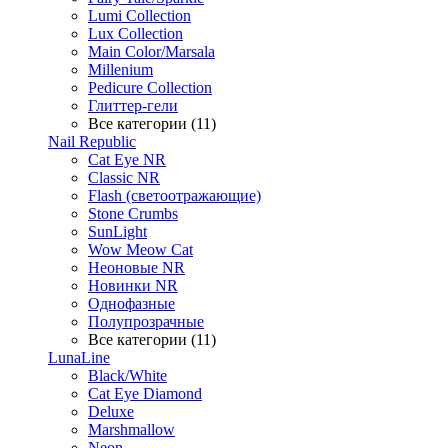
Lumi Collection
Lux Collection
Main Color/Marsala
Millenium
Pedicure Collection
Глиттер-гели
Все категории (11)
Nail Republic
Cat Eye NR
Classic NR
Flash (светоотражающие)
Stone Crumbs
SunLight
Wow Meow Cat
Неоновые NR
Новинки NR
Однофазные
Полупрозрачные
Все категории (11)
LunaLine
Black/White
Cat Eye Diamond
Deluxe
Marshmallow
Neon