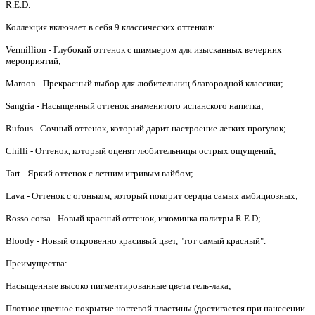
R.E.D.
Коллекция включает в себя 9 классических оттенков:
Vermillion - Глубокий оттенок с шиммером для изысканных вечерних
мероприятий;
Maroon - Прекрасный выбор для любительниц благородной классики;
Sangria - Насыщенный оттенок знаменитого испанского напитка;
Rufous - Сочный оттенок, который дарит настроение легких прогулок;
Chilli - Оттенок, который оценят любительницы острых ощущений;
Tart - Яркий оттенок с летним игривым вайбом;
Lava - Оттенок с огоньком, который покорит сердца самых амбициозных;
Rosso corsa - Новый красный оттенок, изюминка палитры R.E.D;
Bloody - Новый откровенно красивый цвет, "тот самый красный".
Преимущества:
Насыщенные высоко пигментированные цвета гель-лака;
Плотное цветное покрытие ногтевой пластины (достигается при нанесении