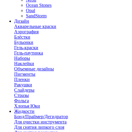
Ocean Stones
Opal
SandStorm
Дизайн
Акварельные краски
Аэрография
Блёстки
Бульонки
Гель-краски
Гель-паутинка
Наборы
Наклейки
Объемные дизайны
Пигменты
Пленки
Ракушки
Слайдеры
Стразы
Фольга
Хлопья Юки
Жидкости
Бонд/Праймер/Дегидратор
Для очистки инструмента
Для снятия липкого слоя