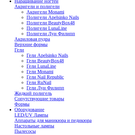
Наращивание ногтей
Акригели и полигели
Акригели Monami
Полигели Apelsinko Nails
Полигели BeautyBox48
Полигели LunaLine
Полигели Луи Филипп
Акриловая пудра
Верхние формы
Гели
Гели Apelsinko Nails
Гели BeautyBox48
Гели LunaLine
Гели Monami
Гели Nail Republic
Гели RuNail
Гели Луи Филипп
Жидкий полигель
Сопутствующие товары
Формы
Оборудование
LED/UV Лампы
Аппараты для маникюра и педикюра
Настольные лампы
Пылесосы