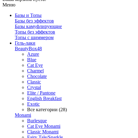
Меню
Базы и Топы
Базы без эффектов
Базы камуфлирующие
Топы без эффектов
Топы с шиммером
Гель-лаки
BeautyBox48
Azure
Blue
Cat Eye
Charmel
Chocolate
Classic
Crystal
Elite / Pantone
English Breakfast
Exotic
Все категории (28)
Monami
Burlesque
Cat Eye Monami
Classic Monami
Fairy Tale/Sparkle