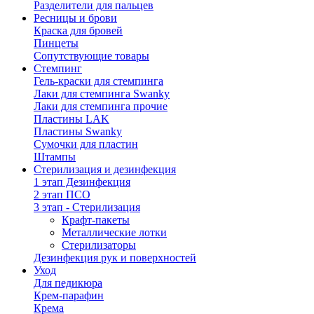
Разделители для пальцев
Ресницы и брови
Краска для бровей
Пинцеты
Сопутствующие товары
Стемпинг
Гель-краски для стемпинга
Лаки для стемпинга Swanky
Лаки для стемпинга прочие
Пластины LAK
Пластины Swanky
Сумочки для пластин
Штампы
Стерилизация и дезинфекция
1 этап Дезинфекция
2 этап ПСО
3 этап - Стерилизация
Крафт-пакеты
Металлические лотки
Стерилизаторы
Дезинфекция рук и поверхностей
Уход
Для педикюра
Крем-парафин
Крема