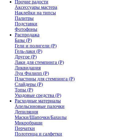
Прочие радости
Аксессуары мастера
Наклейки на типсы
Палитры
Подставки
Фотофоны
Распродажа
Базы (Р)
Гели и полигели (Р)
Гель-лаки (Р)
Другое (Р)
Лаки для стемпинга (Р)
Ликвидация
Луи Филипп (Р)
Пластины для стемпинга (Р)
Слайдеры (Р)
Топы (Р)
Уходовые средства (Р)
Расходные материалы
Апельсиновые палочки
Депиляция
Маски/Шапочки/Бахилы
Микробраши
Перчатки
Полотенца и салфетки