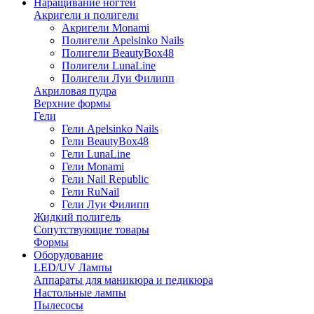
Наращивание ногтей
Акригели и полигели
Акригели Monami
Полигели Apelsinko Nails
Полигели BeautyBox48
Полигели LunaLine
Полигели Луи Филипп
Акриловая пудра
Верхние формы
Гели
Гели Apelsinko Nails
Гели BeautyBox48
Гели LunaLine
Гели Monami
Гели Nail Republic
Гели RuNail
Гели Луи Филипп
Жидкий полигель
Сопутствующие товары
Формы
Оборудование
LED/UV Лампы
Аппараты для маникюра и педикюра
Настольные лампы
Пылесосы