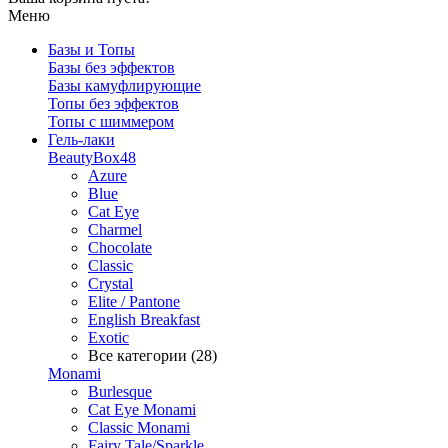
Меню
Базы и Топы
Базы без эффектов
Базы камуфлирующие
Топы без эффектов
Топы с шиммером
Гель-лаки
BeautyBox48
Azure
Blue
Cat Eye
Charmel
Chocolate
Classic
Crystal
Elite / Pantone
English Breakfast
Exotic
Все категории (28)
Monami
Burlesque
Cat Eye Monami
Classic Monami
Fairy Tale/Sparkle