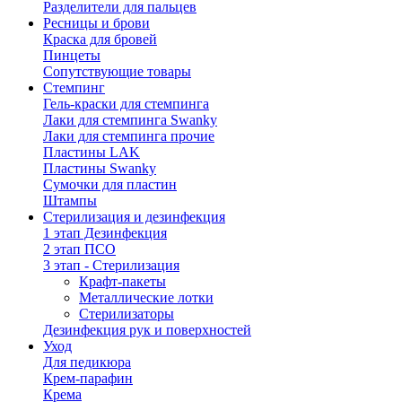
Разделители для пальцев
Ресницы и брови
Краска для бровей
Пинцеты
Сопутствующие товары
Стемпинг
Гель-краски для стемпинга
Лаки для стемпинга Swanky
Лаки для стемпинга прочие
Пластины LAK
Пластины Swanky
Сумочки для пластин
Штампы
Стерилизация и дезинфекция
1 этап Дезинфекция
2 этап ПСО
3 этап - Стерилизация
Крафт-пакеты
Металлические лотки
Стерилизаторы
Дезинфекция рук и поверхностей
Уход
Для педикюра
Крем-парафин
Крема