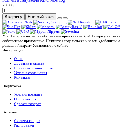
Гель-лак BeautyBox48 Pastel №08 10g
250.00р.
В корзину
Быстрый заказ
Ура! Теперь у нас есть собственное приложение
Ура! Теперь у нас есть
собственное приложение. Нажмите «поделиться» и затем «добавить на
домашний экран»
Установить
не сейчас
Информация
О нас
Доставка и оплата
Политика безопасности
Условия соглашения
Контакты
Поддержка
Условия возврата
Обратная связь
Сделать возврат
Выгодно
Система скидок
Распродажа