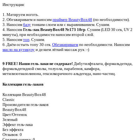
Инструкция:
1. Матируем ноготь.
2. Обезжириваем и наносим
праймер BeautyBox48
(по необходимости).
3. Наносим
базу
тонким слоем или с выравниванием. Сушим.
4. Наносим
Гель-лак BeautyBox48 №173 10гр
. Сушим (LED 30 сек, UV 2
минуты), при необходимости наносим второй слой.
5. Наносим
топ
. Сушим.
6. Даём остыть топу 30 сек.
Обезжириваем
по необходимости. Наносим
масло на кутикулу
и делаем лёгкий массаж рук :-)
9 FREE! Наши гель лаки не содержат!
Дибутилфталата, формальдегида,
формальдегидной смолы, толуола, парабенов, камфора,
метилизотиазолинона, гексилкоричного альдегида, нано-частиц.
Коллекции гель-лаков
Коллекции BeautyBox48
Classic
Производители гель-лаков
BeautyBox48
Цвет/Оттенок
Зеленый
Эффект гель-лака
Без эффекта
Отзывов: 0
Средняя оценка: 0