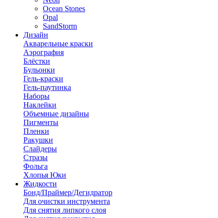
Ocean Stones
Opal
SandStorm
Дизайн
Акварельные краски
Аэрография
Блёстки
Бульонки
Гель-краски
Гель-паутинка
Наборы
Наклейки
Объемные дизайны
Пигменты
Пленки
Ракушки
Слайдеры
Стразы
Фольга
Хлопья Юки
Жидкости
Бонд/Праймер/Дегидратор
Для очистки инструмента
Для снятия липкого слоя