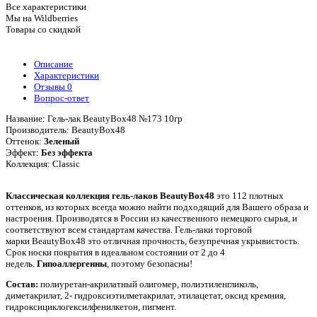
Все характеристики
Мы на Wildberries
Товары со скидкой
Описание
Характеристики
Отзывы
0
Вопрос-ответ
Название: Гель-лак BeautyBox48 №173 10гр
Производитель: BeautyBox48
Оттенок:
Зеленый
Эффект:
Без эффекта
Коллекция: Classic
Классическая коллекция гель-лаков BeautyBox48
это 112 плотных
оттенков, из которых всегда можно найти подходящий для Вашего образа и
настроения. Производятся в России из качественного немецкого сырья, и
соответствуют всем стандартам качества. Гель-лаки торговой
марки BeautyBox48 это отличная прочность, безупречная укрывистость.
Срок носки покрытия в идеальном состоянии от 2 до 4
недель.
Гипоаллергенны
, поэтому безопасны!
Состав:
полиуретан-акрилатный олигомер, полиэтиленгликоль,
диметакрилат, 2- гидроксиэтилметакрилат, этилацетат, оксид кремния,
гидроксициклогексилфенилкетон, пигмент.