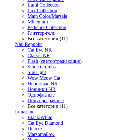
Lumi Collection
Lux Collection
Main Color/Marsala
Millenium
Pedicure Collection
Глиттер-гели
Все категории (11)
Nail Republic
Cat Eye NR
Classic NR
Flash (светоотражающие)
Stone Crumbs
SunLight
Wow Meow Cat
Неоновые NR
Новинки NR
Однофазные
Полупрозрачные
Все категории (11)
LunaLine
Black/White
Cat Eye Diamond
Deluxe
Marshmallow
Neon