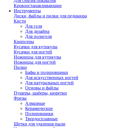
Для снятия покрытия
Кровоостанавливающие
Инструменты
Диски, файлы и пилки для педикюра
Кисти
Для геля
Для дизайна
Для полигеля
Книпсеры
Кусачки для кутикулы
Кусачки для ногтей
Ножницы для кутикулы
Ножницы для ногтей
Пилки
Бафы и полировщики
Для искусственных ногтей
Для натуральных ногтей
Основы и файлы
Пушеры, шаберы, кюретки
Фрезы
Алмазные
Керамические
Полировщики
Твердосплавные
Щетки для удаления пыли