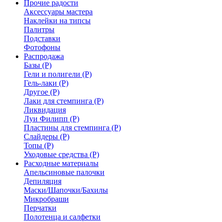
Прочие радости
Аксессуары мастера
Наклейки на типсы
Палитры
Подставки
Фотофоны
Распродажа
Базы (Р)
Гели и полигели (Р)
Гель-лаки (Р)
Другое (Р)
Лаки для стемпинга (Р)
Ликвидация
Луи Филипп (Р)
Пластины для стемпинга (Р)
Слайдеры (Р)
Топы (Р)
Уходовые средства (Р)
Расходные материалы
Апельсиновые палочки
Депиляция
Маски/Шапочки/Бахилы
Микробраши
Перчатки
Полотенца и салфетки