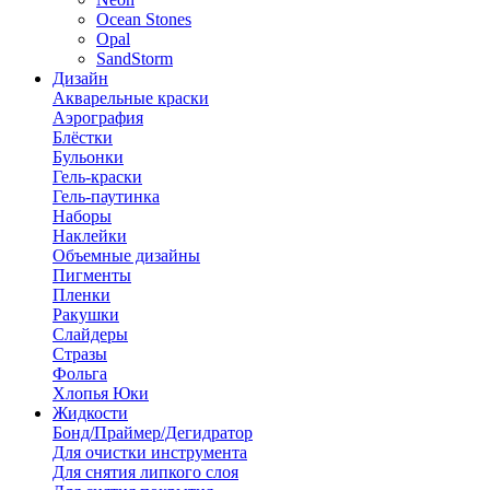
Ocean Stones
Opal
SandStorm
Дизайн
Акварельные краски
Аэрография
Блёстки
Бульонки
Гель-краски
Гель-паутинка
Наборы
Наклейки
Объемные дизайны
Пигменты
Пленки
Ракушки
Слайдеры
Стразы
Фольга
Хлопья Юки
Жидкости
Бонд/Праймер/Дегидратор
Для очистки инструмента
Для снятия липкого слоя