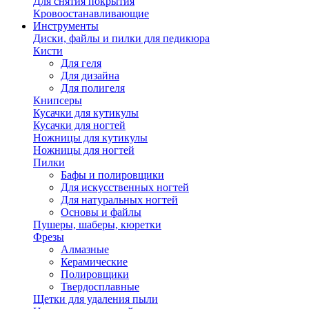
Для снятия покрытия
Кровоостанавливающие
Инструменты
Диски, файлы и пилки для педикюра
Кисти
Для геля
Для дизайна
Для полигеля
Книпсеры
Кусачки для кутикулы
Кусачки для ногтей
Ножницы для кутикулы
Ножницы для ногтей
Пилки
Бафы и полировщики
Для искусственных ногтей
Для натуральных ногтей
Основы и файлы
Пушеры, шаберы, кюретки
Фрезы
Алмазные
Керамические
Полировщики
Твердосплавные
Щетки для удаления пыли