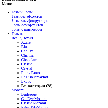
Меню
Базы и Топы
Базы без эффектов
Базы камуфлирующие
Топы без эффектов
Топы с шиммером
Гель-лаки
BeautyBox48
Azure
Blue
Cat Eye
Charmel
Chocolate
Classic
Crystal
Elite / Pantone
English Breakfast
Exotic
Все категории (28)
Monami
Burlesque
Cat Eye Monami
Classic Monami
Fairy Tale/Sparkle