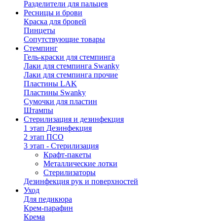
Разделители для пальцев
Ресницы и брови
Краска для бровей
Пинцеты
Сопутствующие товары
Стемпинг
Гель-краски для стемпинга
Лаки для стемпинга Swanky
Лаки для стемпинга прочие
Пластины LAK
Пластины Swanky
Сумочки для пластин
Штампы
Стерилизация и дезинфекция
1 этап Дезинфекция
2 этап ПСО
3 этап - Стерилизация
Крафт-пакеты
Металлические лотки
Стерилизаторы
Дезинфекция рук и поверхностей
Уход
Для педикюра
Крем-парафин
Крема