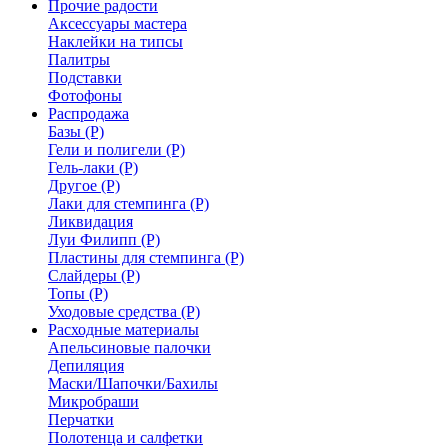
Прочие радости
Аксессуары мастера
Наклейки на типсы
Палитры
Подставки
Фотофоны
Распродажа
Базы (Р)
Гели и полигели (Р)
Гель-лаки (Р)
Другое (Р)
Лаки для стемпинга (Р)
Ликвидация
Луи Филипп (Р)
Пластины для стемпинга (Р)
Слайдеры (Р)
Топы (Р)
Уходовые средства (Р)
Расходные материалы
Апельсиновые палочки
Депиляция
Маски/Шапочки/Бахилы
Микробраши
Перчатки
Полотенца и салфетки