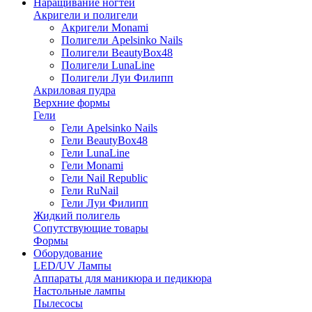
Наращивание ногтей
Акригели и полигели
Акригели Monami
Полигели Apelsinko Nails
Полигели BeautyBox48
Полигели LunaLine
Полигели Луи Филипп
Акриловая пудра
Верхние формы
Гели
Гели Apelsinko Nails
Гели BeautyBox48
Гели LunaLine
Гели Monami
Гели Nail Republic
Гели RuNail
Гели Луи Филипп
Жидкий полигель
Сопутствующие товары
Формы
Оборудование
LED/UV Лампы
Аппараты для маникюра и педикюра
Настольные лампы
Пылесосы