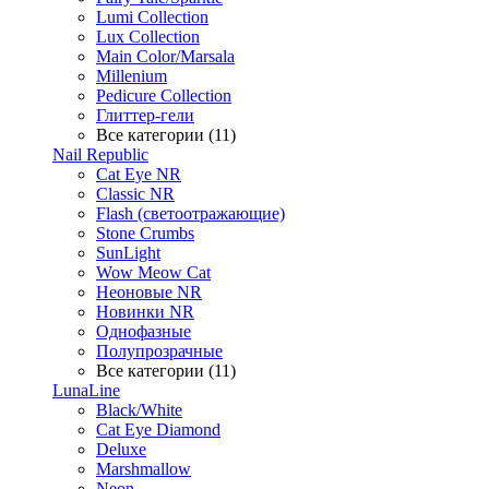
Lumi Collection
Lux Collection
Main Color/Marsala
Millenium
Pedicure Collection
Глиттер-гели
Все категории (11)
Nail Republic
Cat Eye NR
Classic NR
Flash (светоотражающие)
Stone Crumbs
SunLight
Wow Meow Cat
Неоновые NR
Новинки NR
Однофазные
Полупрозрачные
Все категории (11)
LunaLine
Black/White
Cat Eye Diamond
Deluxe
Marshmallow
Neon